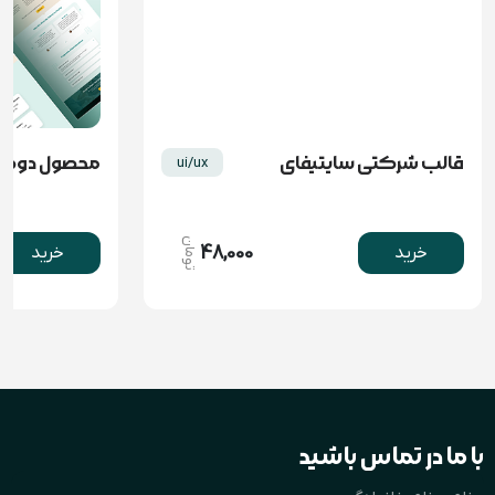
قالب شرکتی سایتیفای
محصول دوم
ui/ux
تومان
48,000
خرید
خرید
با ما در تماس باشید